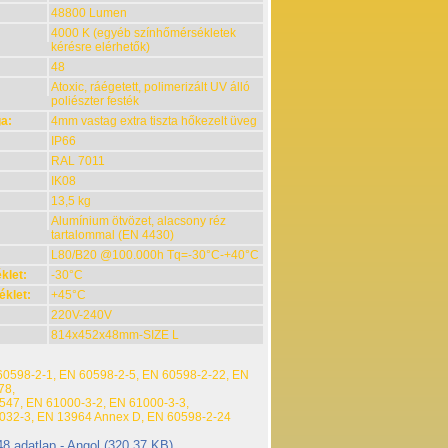
48800 Lumen
4000 K (egyéb színhőmérsékletek
kérésre elérhetők)
48
Atoxic, ráégetett, polimerizált UV álló
poliészter festék
ga:
4mm vastag extra tiszta hőkezelt üveg
IP66
RAL 7011
IK08
13,5 kg
Alumínium ötvözet, alacsony réz
tartalommal (EN 4430)
L80/B20 @100.000h Tq=-30°C-+40°C
klet:
-30°C
klet:
+45°C
220V-240V
814x452x48mm-SIZE L
60598-2-1, EN 60598-2-5, EN 60598-2-22, EN
78,
547, EN 61000-3-2, EN 61000-3-3,
032-3, EN 13964 Annex D, EN 60598-2-24
8 adatlap - Angol (320.37 KB)