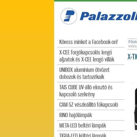
Kövess minket a Facebook-on!
Főol
extra
X-CEE forgókapcsolós lengő
X-TI
aljzatok és X-CEE lengő villák
UNIBOX alumínium ötvözet
dobozok és tartozékaik
TAIS CUBE UV-álló elosztó és
kapcsoló szekrény
CAM-SZ vészleállító főkapcsoló
RINO hajólámpák
META-LED beltéri lámpák
TIGUA-LED kültéri lámpák