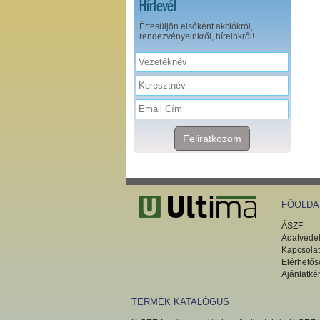
Hírlevél
Értesüljön elsőként akciókról,
rendezvényeinkről, híreinkről!
Feliratkozom
FŐOLDA
ÁSZF
Adatvédel
Kapcsolat
Elérhetős
Ajánlatké
TERMÉK KATALÓGUS