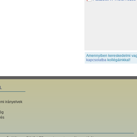
Amennyiben kereskedelmi vagy
kapcsolatba
kollégáinkkal!
L
mi irányelvek
ég
rés