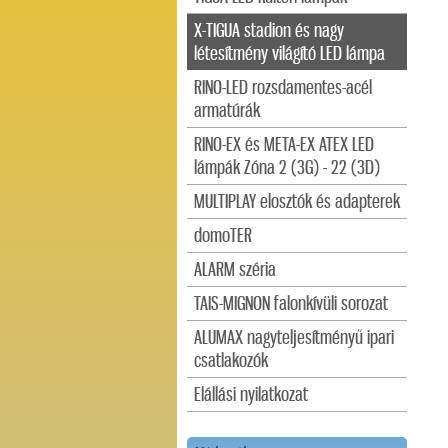
X-TIGUA stadion és nagy
létesítmény világító LED lámpa
RINO-LED rozsdamentes-acél
armatúrák
RINO-EX és META-EX ATEX LED
lámpák Zóna 2 (3G) - 22 (3D)
MULTIPLAY elosztók és adapterek
domoTER
ALARM széria
TAIS-MIGNON falonkívüli sorozat
ALUMAX nagyteljesítményű ipari
csatlakozók
Elállási nyilatkozat