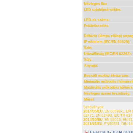
Névleges flux
LED színhőmérséklet:
LED-ek száma:
Felületkezelés:
Diffúzór (lámpa előlap) anya
IP védelem (IEC/EN 60529):
Szín:
Ütésállóság (IEC/EN 62262):
Súly:
Anyaga:
Becsült eszköz élettartam:
Minimális működési hőmérsé
Maximális működési hőmérsé
Névleges üzemi feszültség:
Méret
Szabványok:
2014/35/EU
, EN 60598-1, EN 
62471, EN 62493, IEC/TR 627
2014/30/EU
, EN 55015, EN 61
2011/65/EU
, EN50581, DIN 18
Palazzoli X-TIGUA 81804