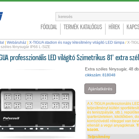
FŐOLDAL
TERMÉK KATALÓGUS
HÍREK
KAPCS
dal
|
Webáruház
|
X-TIGUA stadion és nagy létesítmény világító LED lámpa
/
X-TIGU
 széles fénysugár IP66 L-SIZE
GUA professzionális LED világító Szimetrikus 81° extra szé
Extra széles fénysugár, 48 
cikkszám: 818048
Ajánlatkérés
A X-TIGUA professzionális LED v
teljesítményt kültéri sportlétes
és teniszpályák, stb.), repülőt
iparterületeken, kikötőkben, d
korrózióvédő réteggel van bev
ellenáll a vegyi anyagoknak.
T
között.
Teljesítmény