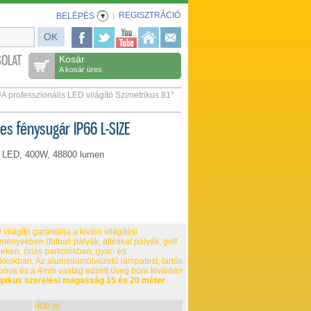
|
REGISZTRÁCIÓ
BELÉPÉS
OLAT
Kosár
A kosár üres
A professzionális LED világító Szimetrikus 81°
les fénysugár IP66 L-SIZE
db LED, 400W, 48800 lumen
ilágító garantálja a kiváló világítási
ítményekben (futball pályák, atlétikat pályák, golf
ereken, óriás parkolókban, gyár- és
okkokban. Az alumíniumötvözetű lámpatest, tartós
onva és a 4mm vastag edzett üveg búra kiválóan
ipikus szerelési magasság 15 és 20 méter
400 W